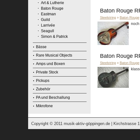
Art & Lutherie
Baton Rouge
Baton Rouge RR
Eastman
Steelstring
»
Baton Rouge
Guild
noch 
Larrivée
Seagull
Simon & Patrick
Bässe
Baton Rouge R
Rare Musical Objects
Steelstring
»
Baton Rouge
Amps und Boxen
klass
Private Stock
Pickups
Zubehör
PA und Beschallung
Mikrofone
Copyright © 2011
musik-aktiv-göppingen.de
| Kirchstrasse 