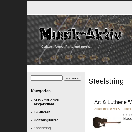
Guitars, Amps, Parts and more...
Steelstring
Kategorien
Musik Aktiv Neu
Art & Lutherie 
eingetroffen!
Steelstring
»
Art & Lutheri
E-Gitarren
die n
klass
Konzertgitarren
Steelstring