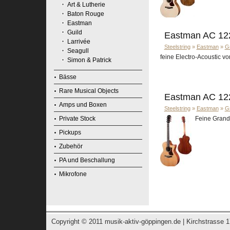
Art & Lutherie
Baton Rouge
Eastman
Guild
Eastman AC 12
Larrivée
Steelstring
»
Eastman
»
G
Seagull
feine Electro-Acoustic v
Simon & Patrick
Bässe
Rare Musical Objects
Eastman AC 12
Amps und Boxen
Steelstring
»
Eastman
»
G
Private Stock
Feine Grand
Pickups
Zubehör
PA und Beschallung
Mikrofone
Copyright © 2011
musik-aktiv-göppingen.de
| Kirchstrasse 