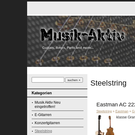
Guitars, Amps, Parts and more...
Steelstring
Kategorien
Musik Aktiv Neu
Eastman AC 22
eingetroffen!
Steelstring
»
Eastman
»
G
E-Gitarren
klasse Gran
Konzertgitarren
Steelstring