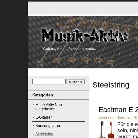
Guitars, Amps, Parts and more...
Steelstring
Kategorien
Musik Aktiv Neu
Eastman E 
eingetroffen!
E-Gitarren
Steelstring
»
Eastman
»
D
Für die 
Konzertgitarren
sein, ni
Steelstring
würde ma