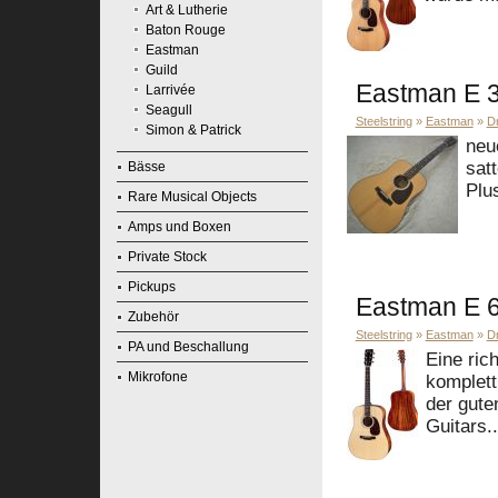
Art & Lutherie
Baton Rouge
Eastman
Guild
Eastman E 
Larrivée
Seagull
Steelstring
»
Eastman
»
D
Simon & Patrick
neu
satt
Bässe
Plu
Rare Musical Objects
Amps und Boxen
Private Stock
Pickups
Eastman E 
Zubehör
Steelstring
»
Eastman
»
D
PA und Beschallung
Eine ric
Mikrofone
komplett
der gute
Guitars..