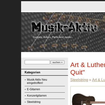
Guitars, Amps, Parts and more...
Art & Luth
Quit"
Kategorien
Steelstring
»
Art & L
Musik Aktiv Neu
eingetroffen!
E-Gitarren
Konzertgitarren
Steelstring