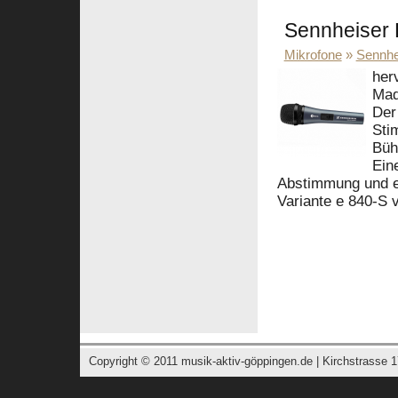
Sennheiser 
Mikrofone
»
Sennhe
her
Mad
Der
Sti
Büh
Ein
Abstimmung und erz
Variante e 840-S 
Copyright © 2011
musik-aktiv-göppingen.de
| Kirchstrasse 