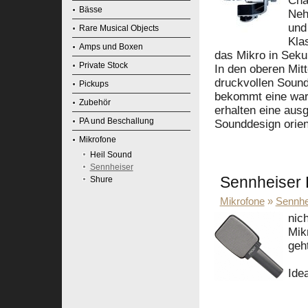
Cha
Bässe
Neh
und
Rare Musical Objects
Kla
Amps und Boxen
das Mikro in Sekun
Private Stock
In den oberen Mitt
druckvollen Sound,
Pickups
bekommt eine war
Zubehör
erhalten eine aus
PA und Beschallung
Sounddesign orie
Mikrofone
Heil Sound
Sennheiser
Sennheiser E
Shure
Mikrofone
»
Sennhe
nic
Mik
geht
Ide