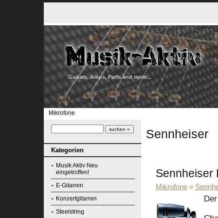
Guitars, Amps, Parts and more...
Mikrofone
Sennheiser
Kategorien
Musik Aktiv Neu
Sennheiser 
eingetroffen!
E-Gitarren
Mikrofone
»
Sennhe
Der
Konzertgitarren
Steelstring