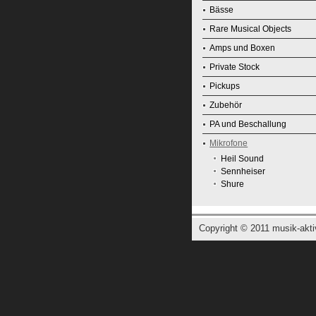
Bässe
Rare Musical Objects
Amps und Boxen
Private Stock
Pickups
Zubehör
PA und Beschallung
Mikrofone
Heil Sound
Sennheiser
Shure
Copyright © 2011
musik-akti