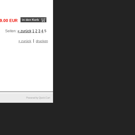
9.00
in den Korb
EUR
Seiten:
« zurück
1
2
3
4
5
« zurück
drucken
Powered by Quick.Cart