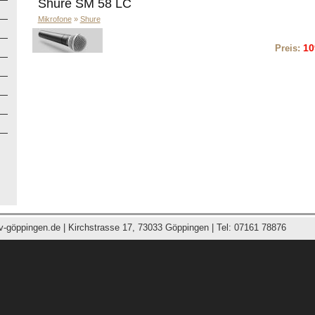
Shure SM 58 LC
Mikrofone
»
Shure
10
Preis:
v-göppingen.de
| Kirchstrasse 17, 73033 Göppingen | Tel: 07161 78876