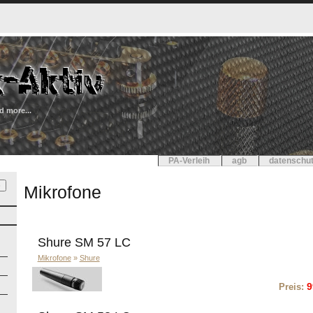
d more...
PA-Verleih
agb
datenschut
Mikrofone
Shure SM 57 LC
Mikrofone
»
Shure
9
Preis: