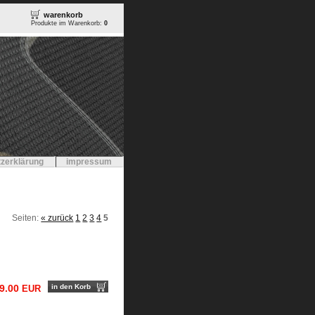
warenkorb
Produkte im Warenkorb:
0
zerklärung
impressum
Seiten:
« zurück
1
2
3
4
5
9.00
in den Korb
EUR