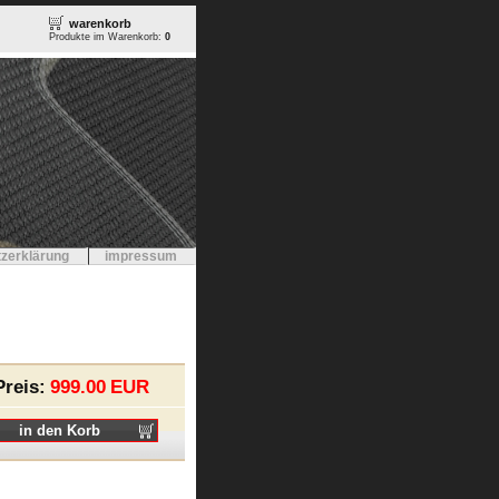
warenkorb
Produkte im Warenkorb:
0
zerklärung
impressum
Preis:
999.00
EUR