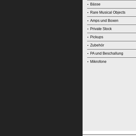
Bässe
Rare Musical Objects
Amps und Boxen
Private Stock
Pickups
Zubehör
PA und Beschallung
Mikrofone