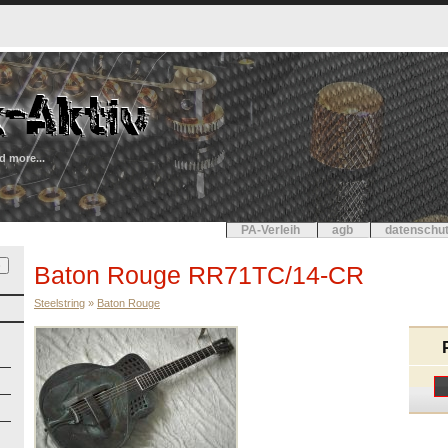
d more...
PA-Verleih
agb
datenschut
Baton Rouge RR71TC/14-CR
Steelstring
»
Baton Rouge