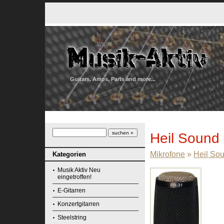
Guitars, Amps, Parts and more...
Heil Sound
Mikrofone
»
Heil So
Kategorien
Musik Aktiv Neu
eingetroffen!
E-Gitarren
Konzertgitarren
Steelstring