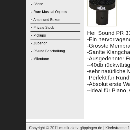
Bässe
Rare Musical Objects
Amps und Boxen
Private Stock
Heil Sound PR 
Pickups
-Ein hervorragen
Zubehör
-Grösste Membra
PA und Beschallung
-Sanfte Klangcha
-Ausgedehnter 
Mikrofone
--40db rückwärt
-sehr natürliche
-Perfekt für Run
-Absolut erste Wa
--ideal für Piano
Copyright © 2011
musik-aktiv-göppingen.de
| Kirchstrasse 