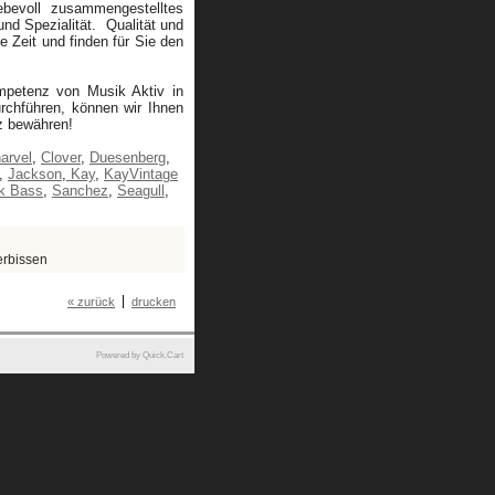
ebevoll zusammengestelltes
nd Spezialität. Qualität und
ie Zeit und finden für Sie den
mpetenz von Musik Aktiv in
rchführen, können wir Ihnen
tz bewähren!
arvel
,
Clover
,
Duesenberg
,
,
Jackson
,
Kay
,
KayVintage
k Bass
,
Sanchez
,
Seagull
,
erbissen
« zurück
drucken
Powered by Quick.Cart