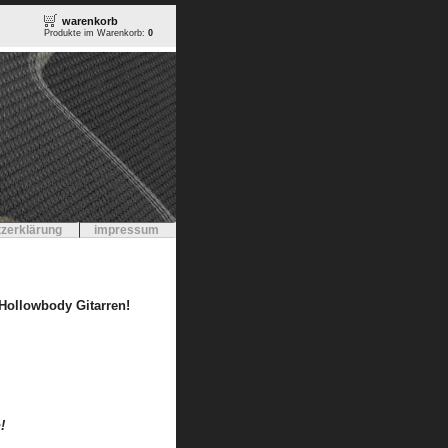
warenkorb
Produkte im Warenkorb:
0
zerklärung
impressum
 Hollowbody Gitarren!
!