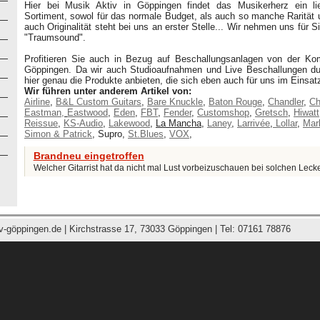
Hier bei Musik Aktiv in Göppingen findet das Musikerherz ein li
Sortiment, sowol für das normale Budget, als auch so manche Rarität u
auch Originalität steht bei uns an erster Stelle... Wir nehmen uns für S
"Traumsound".
Profitieren Sie auch in Bezug auf Beschallungsanlagen von der Ko
Göppingen. Da wir auch Studioaufnahmen und Live Beschallungen du
hier genau die Produkte anbieten, die sich eben auch für uns im Einsa
Wir führen unter anderem Artikel von:
Airline
,
B&L Custom Guitars
,
Bare Knuckl
e
,
Baton Rouge
,
Chandler
,
Ch
Eastman,
Eastwood
,
Eden
,
FBT
,
Fender
,
Customshop
,
Gretsch
,
Hiwatt
Reissue
,
KS-Audio
,
Lakewood
,
La Mancha
,
Laney
,
Larrivée
,
Lollar
,
Mar
Simon & Patrick
, Supro,
St.Blues
,
VOX
,
Brandneu eingetroffen
Welcher Gitarrist hat da nicht mal Lust vorbeizuschauen bei solchen Leck
v-göppingen.de
| Kirchstrasse 17, 73033 Göppingen | Tel: 07161 78876