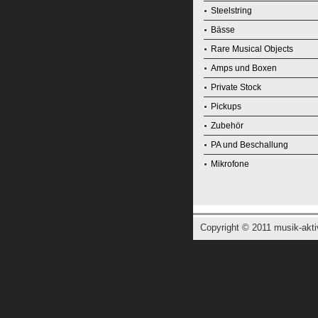
Steelstring
Bässe
Rare Musical Objects
Amps und Boxen
Private Stock
Pickups
Zubehör
PA und Beschallung
Mikrofone
Copyright © 2011
musik-akti